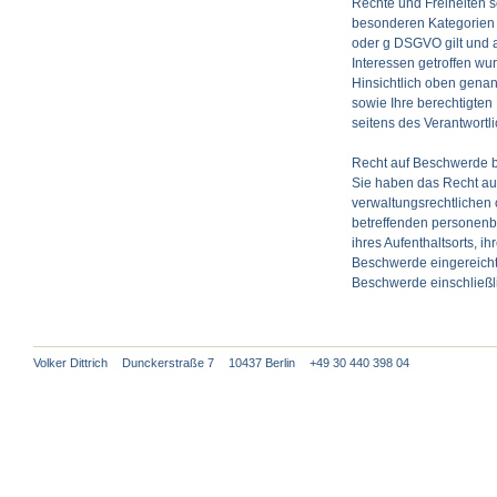
Rechte und Freiheiten s
besonderen Kategorien 
oder g
DSGVO
gilt und
Interessen getroffen wu
Hinsichtlich oben genan
sowie Ihre berechtigten
seitens des Verantwortl
Recht auf Beschwerde b
Sie haben das Recht au
verwaltungsrechtlichen 
betreffenden personen
ihres Aufenthaltsorts, i
Beschwerde eingereicht
Beschwerde einschließli
Volker Dittrich
Dunckerstraße 7
10437 Berlin
+49 30 440 398 04