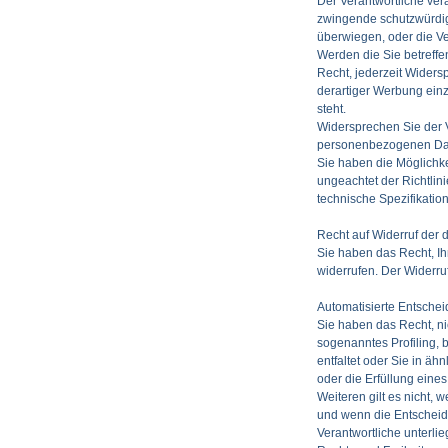
Der Verantwortliche ver
zwingende schutzwürdige
überwiegen, oder die V
Werden die Sie betreff
Recht, jederzeit Wider
derartiger Werbung einzu
steht.
Widersprechen Sie der V
personenbezogenen Date
Sie haben die Möglichk
ungeachtet der Richtlin
technische Spezifikati
Recht auf Widerruf der 
Sie haben das Recht, Ih
widerrufen. Der Widerru
Automatisierte Entscheid
Sie haben das Recht, nic
sogenanntes Profiling,
entfaltet oder Sie in äh
oder die Erfüllung eine
Weiteren gilt es nicht, 
und wenn die Entscheidu
Verantwortliche unterli