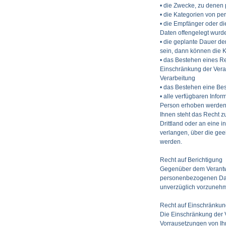
• die Zwecke, zu denen
• die Kategorien von p
• die Empfänger oder d
Daten offengelegt wurd
• die geplante Dauer d
sein, dann können die K
• das Bestehen eines R
Einschränkung der Vera
Verarbeitung
• das Bestehen eine Be
• alle verfügbaren Info
Person erhoben werde
Ihnen steht das Recht z
Drittland oder an eine 
verlangen, über die gee
werden.
Recht auf Berichtigung
Gegenüber dem Verantwo
personenbezogenen Daten
unverzüglich vorzuneh
Recht auf Einschränkun
Die Einschränkung der 
Vorrausetzungen von Ih