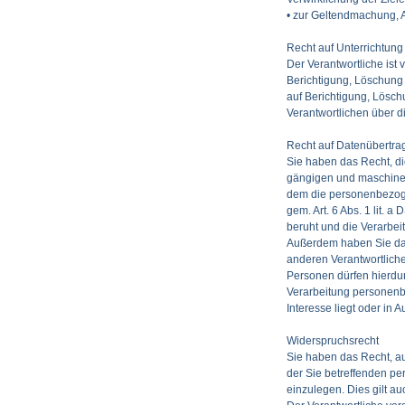
• zur Geltendmachung, 
Recht auf Unterrichtung
Der Verantwortliche ist
Berichtigung, Löschung
auf Berichtigung, Lösc
Verantwortlichen über d
Recht auf Datenübertra
Sie haben das Recht, di
gängigen und maschinen
dem die personenbezogen
gem. Art. 6 Abs. 1 lit. a
D
beruht und die Verarbeit
Außerdem haben Sie das 
anderen Verantwortliche
Personen dürfen hierdu
Verarbeitung personenbe
Interesse liegt oder in 
Widerspruchsrecht
Sie haben das Recht, au
der Sie betreffenden per
einzulegen. Dies gilt au