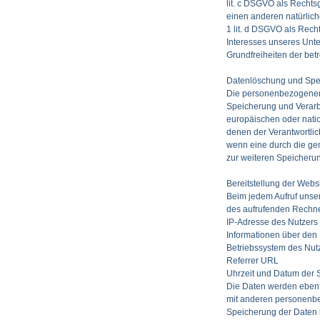
lit. c
DSGVO
als Rechtsg
einen anderen natürlich
1 lit. d
DSGVO
als Recht
Interesses unseres Unte
Grundfreiheiten der betro
Datenlöschung und Spe
Die personenbezogenen 
Speicherung und Verarbe
europäischen oder natio
denen der Verantwortlic
wenn eine durch die gen
zur weiteren Speicherun
Bereitstellung der Websi
Beim jedem Aufruf unse
des aufrufenden Rechne
IP-Adresse des Nutzers
Informationen über den
Betriebssystem des Nut
Referrer
URL
Uhrzeit und Datum der 
Die Daten werden ebenf
mit anderen personenbe
Speicherung der Daten ist