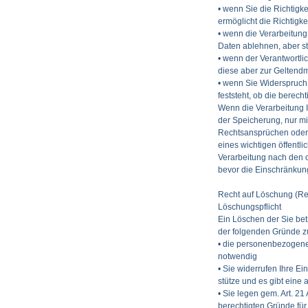
• wenn Sie die Richtigk
ermöglicht die Richtigk
• wenn die Verarbeitun
Daten ablehnen, aber s
• wenn der Verantwortl
diese aber zur Geltend
• wenn Sie Widerspruch
feststeht, ob die bere
Wenn die Verarbeitung 
der Speicherung, nur mi
Rechtsansprüchen oder 
eines wichtigen öffentli
Verarbeitung nach den o
bevor die Einschränkun
Recht auf Löschung (Re
Löschungspflicht
Ein Löschen der Sie be
der folgenden Gründe zut
• die personenbezogenen
notwendig
• Sie widerrufen Ihre Ein
stütze und es gibt eine
• Sie legen gem. Art. 21
berechtigten Gründe für 