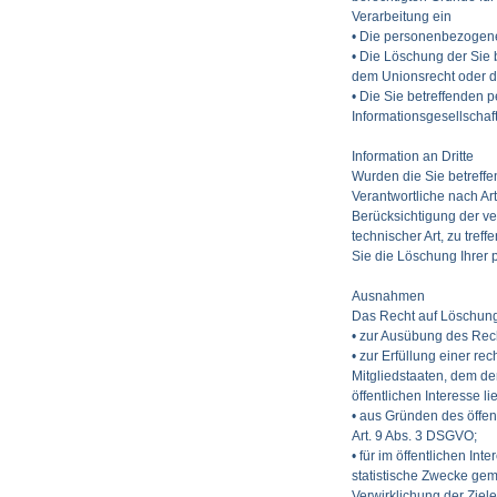
Verarbeitung ein
• Die personenbezogenen
• Die Löschung der Sie 
dem Unionsrecht oder de
• Die Sie betreffenden
Informationsgesellschaf
Information an Dritte
Wurden die Sie betreff
Verantwortliche nach Art
Berücksichtigung der 
technischer Art, zu tre
Sie die Löschung Ihrer
Ausnahmen
Das Recht auf Löschung 
• zur Ausübung des Rec
• zur Erfüllung einer re
Mitgliedstaaten, dem de
öffentlichen Interesse l
• aus Gründen des öffent
Art. 9 Abs. 3
DSGVO
;
• für im öffentlichen I
statistische Zwecke gem.
Verwirklichung der Ziele