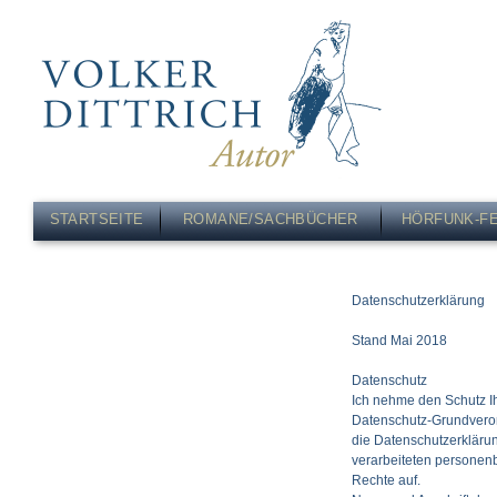
STARTSEITE
ROMANE/SACHBÜCHER
HÖRFUNK-F
Datenschutzerklärung
Stand Mai 2018
Datenschutz
Ich nehme den Schutz I
Datenschutz-Grundveror
die Datenschutzerkläru
verarbeiteten personen
Rechte auf.