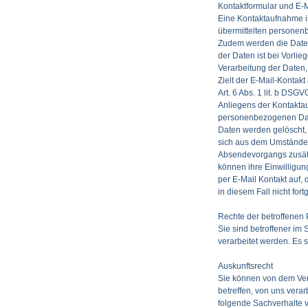
Kontaktformular und E-M
Eine Kontaktaufnahme is
übermittelten personenb
Zudem werden die Daten 
der Daten ist bei Vorlieg
Verarbeitung der Daten, 
Zielt der E-Mail-Kontakt
Art. 6 Abs. 1 lit. b
DSGV
Anliegens der Kontakta
personenbezogenen Date
Daten werden gelöscht, 
sich aus dem Umständen 
Absendevorgangs zusätz
können ihre Einwilligu
per E-Mail Kontakt auf,
in diesem Fall nicht fo
Rechte der betroffenen
Sie sind betroffener im
verarbeitet werden. Es 
Auskunftsrecht
Sie können von dem Ver
betreffen, von uns vera
folgende Sachverhalte 