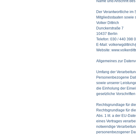
Name und Anschrift des
Der Verantwortliche im
Mitgliedsstaaten sowie 
Volker Dittrich
Dunckerstraße 7
10437 Berlin
Telefon: 030 / 440 398 
E-Mail: volkerwgdittri
Website: www.volkerditt
Allgemeines zur Datenv
Umfang der Verarbeitu
Personenbezogene Daten 
sowie unserer Leistunge
die Einholung der Einwi
gesetzliche Vorschriften 
Rechtsgrundlage für di
Rechtsgrundlage für die
Abs. 1 lit. a der EU-Da
eines Vertrages verarbeite
notwendige Verarbeitun
personenbezogener Daten